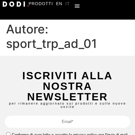
PRODOTTI
EN
IT
Autore:
sport_trp_ad_01
ISCRIVITI ALLA
NOSTRA
NEWSLETTER
per rimanere aggiornato sui prodotti e sulle nuove
uscite
Confermo di aver letto e accetto la
privacy policy
per l'invio di mail.