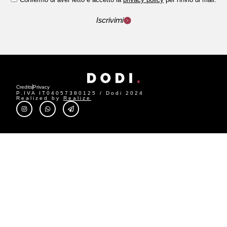
Iscrivimi
Credits
Privacy
P.IVA IT04057380125 / Dodi 2024
Realized by
Realize